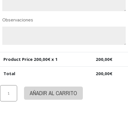
Observaciones
Product Price
200,00
€ x 1
200,00
€
Total
200,00
€
Ramo
AÑADIR AL CARRITO
de
50
Rosas
rosadas
tallo