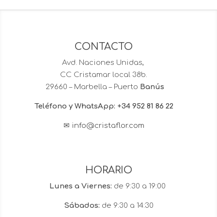
largo
premium
cantidad
CONTACTO
Avd. Naciones Unidas,
CC Cristamar local 38b.
29660 – Marbella – Puerto
Banús
Teléfono y WhatsApp: +34 952 81 86 22
✉
info@cristaflor.com
HORARIO
Lunes a Viernes:
de 9:30 a 19:00
Sábados:
de 9:30 a 14:30