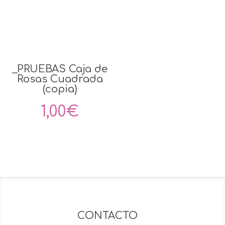
70,00€
90,
hasta
has
_PRUEBAS Caja de
150,00€
425
Rosas Cuadrada
(copia)
1,00
€
CONTACTO