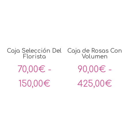
Caja Selección Del
Caja de Rosas Con
Florista
Volumen
70,00
€
-
90,00
€
-
Rango
Ran
150,00
€
425,00
€
de
de
precios:
pre
desde
des