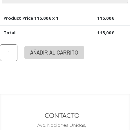
Product Price
115,00
€ x 1
115,00
€
Total
115,00
€
Ramo
AÑADIR AL CARRITO
de
25
Rosas
rojas
tallo
largo
premium
cantidad
CONTACTO
Avd. Naciones Unidas,